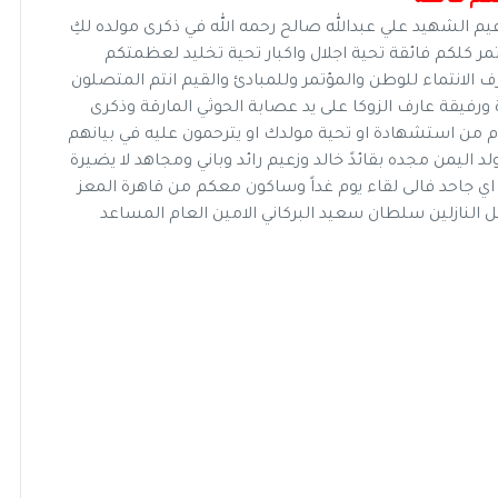
لزعيم الشهيد علي عبدالله صالح رحمه الله في ذكرى مولده لكِ
تمر كلكم فائقة تحية اجلال واكبار تحية تخليد لعظمتكم
رف الانتماء للوطن والمؤتمر وللمبادئ والقيم انتم المتصلون
ر ١٠٠ يوم من استشهادة ورفيقة عارف الزوكا على يد عصابة الحوثي المارقة وذكرى
 حينما عجز الكراكيس عن مجرد ذكر تأبين ١٠٠ يوم من استشهادة او تحية مولدك او يترحمون عليه في بيانهم
عن اللجنة العامة نعم يوم ٢١ مارس ولد اليمن مجده بقائدً خالد وزعيم رائد وباني ومجاهد لا يضيرة
 اي جاحد فالى لقاء يوم غداً وساكون معكم من قاهرة المعز
كل النازلين سلطان سعيد البركاني الامين العام المساعد