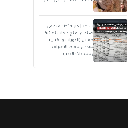
الفساد العسكري في اليمن
شاهد | كارثة أكاديمية في
صنعاء: منح درجات نهائية
مقابل (الدورات والقتال)
يهدد بإسقاط الاعتراف
بشهادات الطب