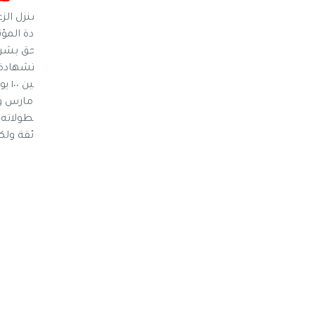
نيوز ماكس ون: الى الأحبة النازليين غداً الى منزل ا
فائقة ولكم أجل التحايا وأصدقها وليتكم قيادة المؤ
ونبلكم ايها النازلون بعيد عن العاجزون انتم احق بش
بروح الزعيم الشهيد بعد مرو
مولده
المسخ الصادر 
الخونة ولا القتلة ولاينتقص منه ومن دوره وبطولاته
على الهواء مباشرتاً تحية اجلال واكبار لكي فائقة ول