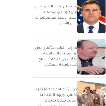
واشنطن تكلّف الدبلوماسي
(نيل هوب) بإدارة الملف
اليمني وسط تصاعد توترات
البحر الأحمر
في إب | قيادي مؤتمري يخرج
عن صمته : المحافظة
تحوّلت إلى غنيمة تُستباح
تحت يافطة الاستثمار
حرب (البطاقة الذكية) تجرف
(جيش الورق): الشفافية
المالية تفكك شبكات