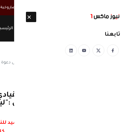
أخبار مباشرة
الحوثيون ينتشلون 26 جثة من عناصر "القوة الصاروخية" بعد انفجار نفق غربي صنعاء
الرئيسي
تابعنا
نيوز ماكس ون
منذ 8 سنوات
ورد الان: في اول تعليق لقيا
الى منزل صالح .. البركاني :"ل
(النص)
البركاني معلقاً على دعوة فائقة السيد لل
كل