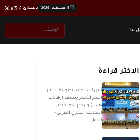
تابعنا:
8 أغسطس 2026
 بنا
الاكثر قراءة
أمن الملاحة منظومة لا تجزأ:
البحر الأحمر ينسف (رهانات
هرمز) ويدفع نحو تفعيل
التحالف البحري العربي -
الدولي