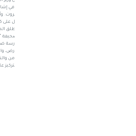
أزمة انسانية لم تشهدها البلاد من قبل. وقال وزير ا
يمكن أن نتحمل ان تتحول صنعاء إلى بيروت، في إشارة 
ماسة إلى المساعدات الإنسانية". وقال "نعمل على ك
البريطاني الجديد لدى اليمن مايكل أرون, قد أطلق ا
السياسية في اليمن . وفي حوار اجرته معه صحيفة 
يتهم الدول الكبرى ومنها بريطانيا بعدم ممارسة ض
البريطاني أن الوساطة تبدأ من الواقع على الأرض، 
واشار الى ان الدول العظمى ودول مجلس الأمن والت
العصا والجزرة، حاولنا بالعصا ويمكننا الآن التركيز عل