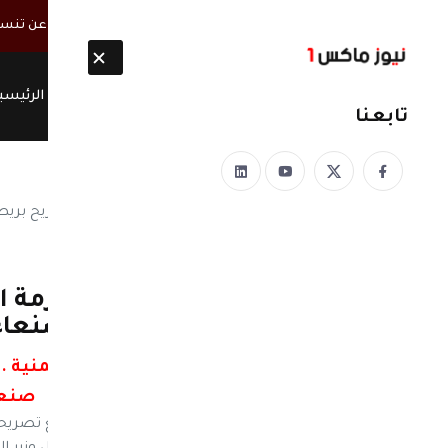
أخبار مباشرة
مصدر سعودي مسؤول: تقارير موثوقة تُكشف عن تنسيق 
الرئيسي
تابعنا
نيوز ماكس ون
منذ 8 سنوات
تصريحات نارية بشان الازمة ا
اللهجة : لن نقبل تحول صنعاء
تصريحات نارية بشان الازمة اليمنية .
صنعا
نيوز ماكس ون - اطلق مسؤول بريطاني رفيع تصريحات 