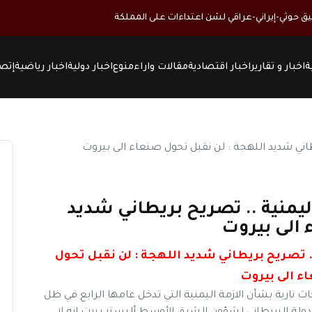
حوثي-إيراني-عراقي لشن اعتداءات على المملكة
ة
اخبار و تقارير
اخبار اقتصادية
مقالات واراء
منوع
اخبار دولية
اخبار رياضية
إتصل
ليمنية .. تصريح بريطاني شديد
 الى بيروت
. تصريح بريطاني شديد اللهجة : لن نقبل تحول
ء الى بيروت
نارية بشأن الازمة اليمنية التي تدخل عامها الرابع في ظل