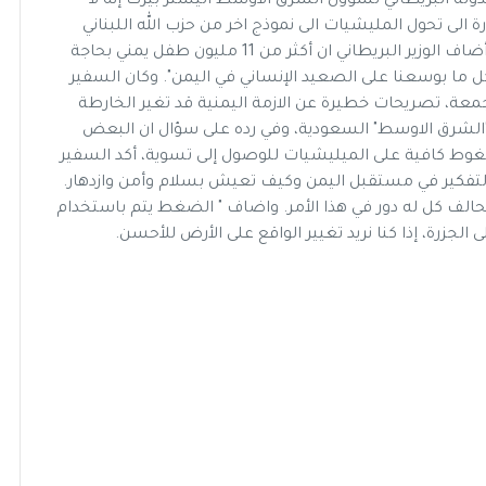
لدولة البريطاني لشؤون الشرق الأوسط أليستر بيرت إنه لا
الى تحول المليشيات الى نموذج اخر من حزب الله اللبناني
الذي اصبح يسيطر على العاصمة اللبنانية بيروت. وأضاف الوزير البريطاني ان أكثر من 11 مليون طفل يمني بحاجة
ل ما بوسعنا على الصعيد الإنساني في اليمن". وكان السفير
لجمعة، تصريحات خطيرة عن الازمة اليمنية قد تغير الخارطة
"الشرق الاوسط" السعودية، وفي رده على سؤال ان البعض
غوط كافية على الميليشيات للوصول إلى تسوية، أكد السفير
والتفكير في مستقبل اليمن وكيف تعيش بسلام وأمن وازدهار.
حالف كل له دور في هذا الأمر. واضاف " الضغط يتم باستخدام
ى الجزرة، إذا كنا نريد تغيير الواقع على الأرض للأحسن.