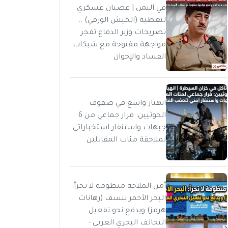
في اليمن | عصيان عسكري
لتغطية (الجيش الورقي) ..
تصريحات وزير الدفاع تفجر
مواجهة مفتوحة مع شبكات
الفساد والإخوان
انهيار واسع في صفوف
الحوثيين: فرار جماعي من 6
جبهات واستنفار استخباراتي
لملاحقة مئات المقاتلين
أمن الملاحة منظومة لا تجزأ:
البحر الأحمر ينسف (رهانات
هرمز) ويدفع نحو تفعيل
التحالف البحري العربي -