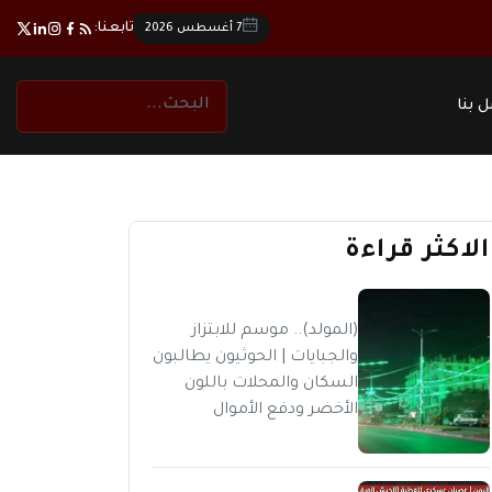
تابعنا:
7 أغسطس 2026
 بنا
الاكثر قراءة
(المولد).. موسم للابتزاز
والجبايات | الحوثيون يطالبون
السكان والمحلات باللون
الأخضر ودفع الأموال