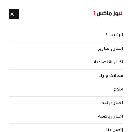
تابعنا:
8 أغسطس 2026
الرئيسية
اخبار و تقارير
اخبار اقتصادية
مقالات واراء
نيوز ماكس ون
منذ 8 سنوات
منوع
ورد الان: خطير وهام .. مقاتلوا
اخبار دولية
الاصلاح ينظمون للحوثيين بجبهة
البيضاء.. ومصادر تكشف عن اتفاق
اخبار رياضية
سيتم تنفيذه في الايام القادمة
إتصل بنا