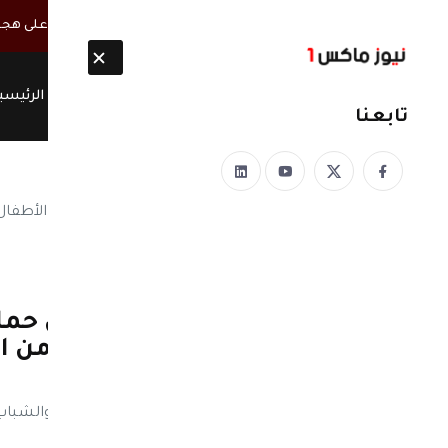
أخبار مباشرة
غضب يمني واسع من رد فعل الحكومة والدفاع على هجو
الرئيسي
تابعنا
نيوز ماكس ون
منذ 8 سنوات
اليمن| ‏⁧‫#الحوثيون‬⁩ يكثفون 
محافظة ⁧‫#ريمة‬⁩، انطلاقا م
أوساط المواطنين. ‏
‏⁧‫#الحوثيون‬⁩ يكثفون حملاتهم لتجنيد الأطفال وال‫‬
كبير في أوساط المواطنين. ‏