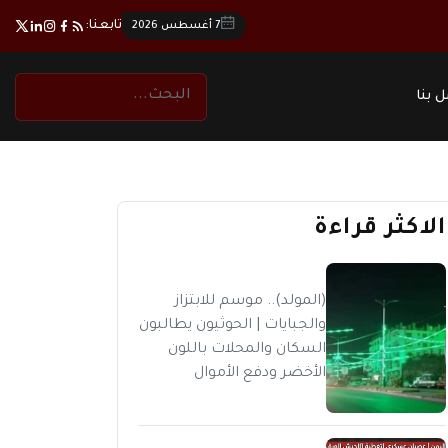
تابعنا:
7 أغسطس 2026
 بنا
الاكثر قراءة
(المولد).. موسم للابتزاز
والجبايات | الحوثيون يطالبون
السكان والمحلات باللون
الأخضر ودفع الأموال