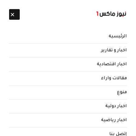
تابعنا:
7 أغسطس 2026
الرئيسية
اخبار و تقارير
اخبار اقتصادية
مقالات واراء
نيوز ماكس ون
منذ 8 سنوات
منوع
عاجل وردنا الان.. الحوثي يعلن
(الاستسلام) وموافقته وقبوله بهذا
اخبار دولية
الحل .. صورة
اخبار رياضية
إتصل بنا