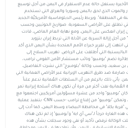
ات الأخيرة يستغل حالة عدم الاستقرار في اليمن من أجل توسيع
ر والموت الذي لحق باليمن وسوريا والعراق التي تستخدم
في المنطقة". ويربط رئيس الدبلوماسية الأمريكيَّة الجديد
 التي تطلق على الأراضي السعودية. صواريخ الحوثيين وحسب
إيران انعكس على اليمن، ومع نهاية العام الماضي، قادت
ن أجل إزالة السرية عن الأدلة التي تربط إيران بتزويد
تي انتهت إلى تقرير خبراء الأمم المتحدة بشأن اليمن الذي أكد
الباليستية التي أُطلقت على الرياض. تهريب السلاح إلى
ُمان في 11 يونيو/ حزيران 2017 هبطت طائرة تضم "بومبيو" ونائب مستشار الأمن القومي ترامب،
س بن سعيد، وحسب وكالة "بلومبرج" التي نشرت التفاصيل،
ارمة ضد طرق التهريب الإيرانية عبر الأراضي العمانية التي
من. يأتي ذلك بالرغم من أن السلطات العُمانية تدعم علناً
لعُمانية نفت أكثر من مرة أن تكون هناك أسلحة إيرانية تمر
لا كان "بومبيو" واحد من عشرة مسؤولين أمريكيين اجتمعوا مع
ترامب على طاولة عشاء في يناير/كانون الثاني2017م، وتمكن "بومبيو" من إقناع ترامب -حسب CNN- بتنفيذ عملية
ي "قرية يكلا" في محافظة البيضاء وسط اليمن، كما أدت إلى
ه الغارة حرجاً لـ"سي آي ايه" و"بومبيو" إذ لم تكن هناك
لت الوكالة ترفض تأكيد أو نفي وجود سجلات بشأن هذه
بب الأزمة الإنسانية في اليمن، وأن تواجدها في اليمن ومحاولة