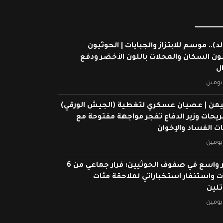
لد).. موسم للابتزاز والجبايات | الحوثيون
ون السكان والمحلات باللون الأخضر ودفع
ال
يومين
يمن | عصيان عسكري لتغطية (الجيش الورقي)
ريحات وزير الدفاع تفجر مواجهة مفتوحة مع
 الفساد والإخوان
يومين
انهيار واسع في صفوف الحوثيين: فرار جماعي من 6
 واستنفار استخباراتي لملاحقة مئات
تلين
يومين