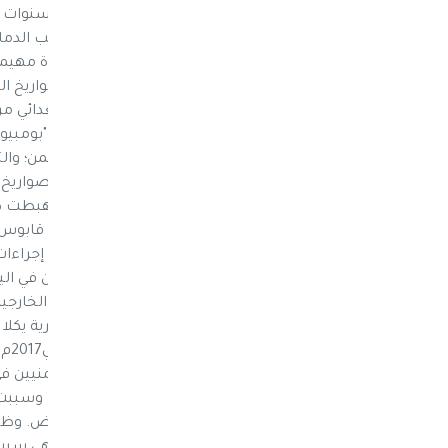
الوزير الجديد أن الحرس الثوري الإيراني خلال السنو
نفوذه في الشرق الأوسط. وقال إن إيران "سبب الدما
وكلاء لتهديد المنطقة لتخلق من نفسها قوة مهيمنة 
بين الاتفاق النووي ودعم إيران للحوثيين بالصواريخ
مجلة فورين بوليسي فإن موقف "بومبيو" العدائي من 
مندوبة الولايات المتحدة في مجلس الأمن، و"بومبيو" م
الصواريخ الحربية بالمتمردين الحوثيين في اليمن؛ وال
ضلوع إيران بطريقة ما في تزويد الحوثيين بالصواريخ 
الحوثيين عبر ع
الجنرال ريكي وادل، وألتقى الرجلان بالسلطان قابو
فقد حث بومبيو السلطان قابوس على اتخاذ إجراءات ص
تنقل الأفراد والمعدات والأسلحة إلى الحوثيين في الي
حكومة الرئيس عبدربه منصور هادي، كما أن الخارجية ا
من الأراضي العُمانية للحوثيين. الغارة على قرية يك
برية التي أدت إلى مقتل عشرات المدنيين اليمنيين ف
مقتل واحد من القوات الأمريكيّة في الهجوم. وسببت هذ
معلومات استخباراتية هامة قال البيت الأبيض. وظ
الغارة. الأزمة الإنسانية يرى "بومبيو" أن إيران هي س