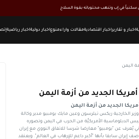
كنياً في إب وتنهب محتوياته بقوة السلاح
ة
اخبار و تقارير
اخبار اقتصادية
مقالات واراء
منوع
اخبار دولية
اخبار رياضية
إتصل
مريكا الجديد من أزمة اليمن
مريكا الجديد من أزمة اليمن
 وزير الخارجية ريكس تيلرسون وعين مايك بومبيو مدير وكالة
ئيس الدبلوماسية الأمريكيَّة من الحرب في اليمن وتصوره
ني يُعرف عن "بومبيو" معارضا شرسا للاتفاق النووي مع إيران
صف إيران سابقا بأنها "أكبر داعم للإرهاب في العالم". ويعتقد