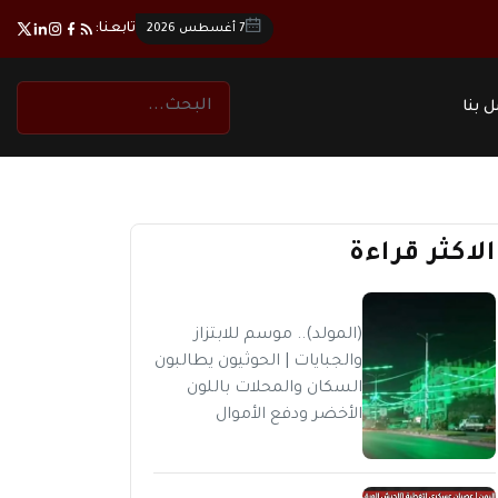
تابعنا:
7 أغسطس 2026
 بنا
الاكثر قراءة
(المولد).. موسم للابتزاز
والجبايات | الحوثيون يطالبون
السكان والمحلات باللون
الأخضر ودفع الأموال