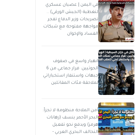
في اليمن | عصيان عسكري
لتغطية (الجيش الورقي) ..
تصريحات وزير الدفاع تفجر
مواجهة مفتوحة مع شبكات
الفساد والإخوان
انهيار واسع في صفوف
الحوثيين: فرار جماعي من 6
جبهات واستنفار استخباراتي
لملاحقة مئات المقاتلين
أمن الملاحة منظومة لا تجزأ:
البحر الأحمر ينسف (رهانات
هرمز) ويدفع نحو تفعيل
التحالف البحري العربي -