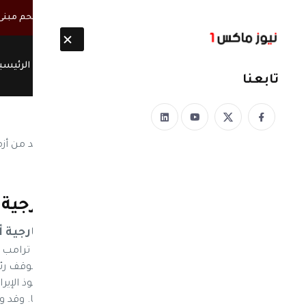
أخبار مباشرة
مصحوبة بأطقم مسلحة.. ميليشيا الحوثي تقتحم مبنى س
الرئيسي
تابعنا
نيوز ماكس ون
منذ 8 سنوات
تعرف على موقف وزير خارجية أ
موقف وزير خارجية أ
نيوز ماكس ون - اقال الرئيس الأمريكي دونالد ترامب
المخابرات المركزية سي آي إيه بديلا له، فما موقف ر
للصراع الذي طال أمده؟ اليمن كجزء من النفوذ الإيرا
الذي أبرمته إدارة الرئيس السابق باراك أوباما. وقد و