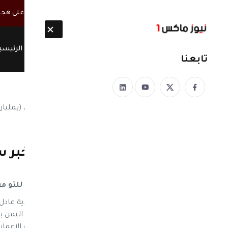
أخبار مباشرة
غضب يمني واسع من رد فعل الحكومة والدفاع على هجو
الرئيسي
تابعنا
نيوز ماكس ون
منذ 8 سنوات
ورد للتو من السعوديه.. خبر س
.. تفاصيل
بمليارات الدولارات .. خبر سار لليمنيين ورد للتو 
نيوز ماكس ون: أوضــح وزير الخارجية السعودية عادل
المملكة خصصت 10 مليار دولار لإعادة إ
اليمن بقيمة 10 مليارات دولار، وستبدأ عملي