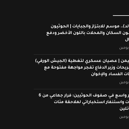
لد).. موسم للابتزاز والجبايات | الحوثيون
ون السكان والمحلات باللون الأخضر ودفع
ال
يومين
يمن | عصيان عسكري لتغطية (الجيش الورقي)
ريحات وزير الدفاع تفجر مواجهة مفتوحة مع
 الفساد والإخوان
يومين
انهيار واسع في صفوف الحوثيين: فرار جماعي من 6
 واستنفار استخباراتي لملاحقة مئات
تلين
يومين