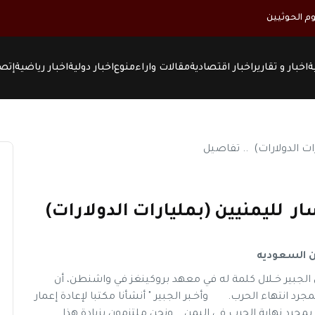
م الحوثيين
ة
اخبار و تقارير
اخبار اقتصادية
مقالات واراء
منوع
اخبار دولية
اخبار رياضية
إتصل
ار لليمنيين (بمليارات الدولارات)
من السعوديه
 الجبير خــلال كلمة له في معهد بروكينغز في واشنطن، أن
عمار اليمن بمجرد انتهاء الحرب. وأخـبر الجبير " أنشأنا مكتبا لإعادة إعمار
ة الإعمار بمجرد نهاية الحرب في اليمن... ونحن ملتزمون بزيادة هذا