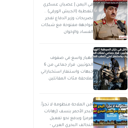
في اليمن | عصيان عسكري
لتغطية (الجيش الورقي) ..
تصريحات وزير الدفاع تفجر
مواجهة مفتوحة مع شبكات
الفساد والإخوان
انهيار واسع في صفوف
الحوثيين: فرار جماعي من 6
جبهات واستنفار استخباراتي
لملاحقة مئات المقاتلين
أمن الملاحة منظومة لا تجزأ:
البحر الأحمر ينسف (رهانات
هرمز) ويدفع نحو تفعيل
التحالف البحري العربي -