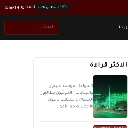
تابعنا:
7 أغسطس 2026
 بنا
الاكثر قراءة
(المولد).. موسم للابتزاز
والجبايات | الحوثيون يطالبون
السكان والمحلات باللون
الأخضر ودفع الأموال