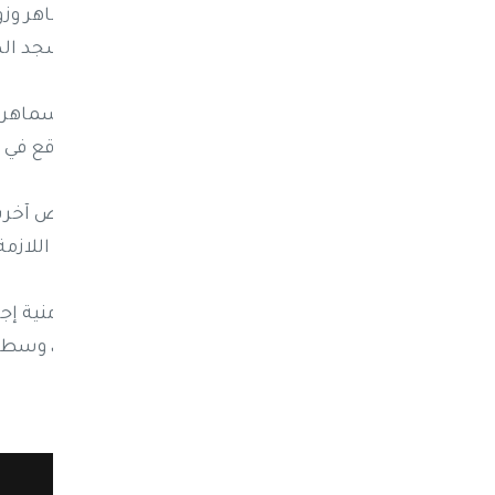
البطاني، إلى جانب الطبيبة الدكتورة سماهر و
أثناء عودتهما من مقر عملهما قرب مسجد ال
وأوضحت مصادر اعلامية، بأن الدكتورة سماهر ك
مصرعها مع زوجها جراء الهجوم الذي وقع في 
كما أدى الحادث إلى إصابة أربعة أشخاص آخري
من المستشفيات لتلقي الرعاية الطبية اللازمة
وفي أعقاب الهجوم، باشرت الأجهزة الأمنية 
الواقعة وتحديد الجهة المسؤولة عنها، وسط ت