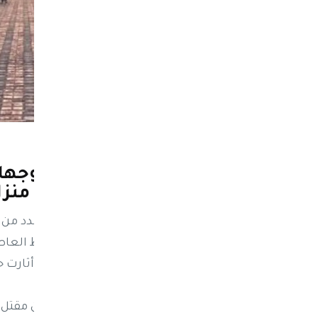
نيوز ماكس ون
منذ شهر
في عدن | مقتل طبيبة وزوجه
ضحايا هجوم مسلح قرب منزل
عدن : كشفت مصادر خاصة، عن هوية عدد من ض
من مساء الخميس، محيط منزل محافظ العاصم
المنصورة، مخلفًا قتلى وجرحى في حادثة أثارت
وقالت المصادر، ان إطلاق النار أسفر عن مقتل