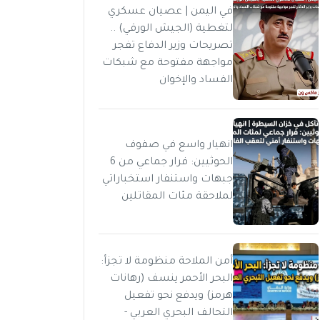
في اليمن | عصيان عسكري
لتغطية (الجيش الورقي) ..
تصريحات وزير الدفاع تفجر
مواجهة مفتوحة مع شبكات
الفساد والإخوان
انهيار واسع في صفوف
الحوثيين: فرار جماعي من 6
جبهات واستنفار استخباراتي
لملاحقة مئات المقاتلين
أمن الملاحة منظومة لا تجزأ:
البحر الأحمر ينسف (رهانات
هرمز) ويدفع نحو تفعيل
التحالف البحري العربي -