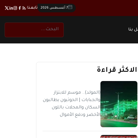
تابعنا:
7 أغسطس 2026
 بنا
الاكثر قراءة
(المولد).. موسم للابتزاز
والجبايات | الحوثيون يطالبون
السكان والمحلات باللون
الأخضر ودفع الأموال