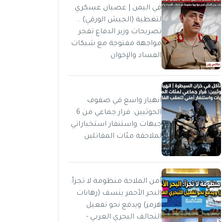
في اليمن | عصيان عسكري
لتغطية (الجيش الورقي) ..
تصريحات وزير الدفاع تفجر
مواجهة مفتوحة مع شبكات
الفساد والإخوان
انهيار واسع في صفوف
الحوثيين: فرار جماعي من 6
جبهات واستنفار استخباراتي
لملاحقة مئات المقاتلين
أمن الملاحة منظومة لا تجزأ:
البحر الأحمر ينسف (رهانات
هرمز) ويدفع نحو تفعيل
التحالف البحري العربي -