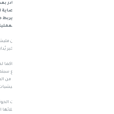
صنعاء. وجاء هذا الظهور العلني النادر بعد
للمليشيا، ليعكس بوضوح عمق الوصاية الإ
الحوثي خط إمداد وجسر جوي مباشر يربط 
الراهنة تُدار بالكامل من داخل غرف العملي
وجاء ظهور رضائي، الأحد، تزامنا مع إعلان مل
في إشارات واضحة على أن التصعيد الأخير يُدا
صالح الصماد في نوفمبر/ تشرين الثاني من العا
عبدالواحد أبو راس مسؤول خارجية المليشيات
ومنذ تنصيب رضائي الذي تحيط مليشيات الحوثي
صممتها طهران خصيصًا لمساعدة وكلائها الحوث