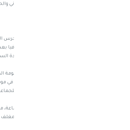
مع شخصيات رفيعة من الجانبين الإيراني والح
جسر جوي
ويشكل ظهور رضائي وهو أحد ضباط الحرس الثوري
الأمني عبدالواحد أبو رأس، تصعيدا إضافيا ب
صنعاء ضمن ما سمّته المليشيات "وحدة السا
وصعد الحوثيون من لهجتهم تجاه الحكومة الم
جوي إلى مطار صنعاء "دون إذن من أحد"، في موق
الدولية الرامي للحد من الدعم الخارجي للجماعة 
وخلال اللقاء، أكد مندوب إيران لدى الجماعة
فتح خط إمداد إلى مطار صنعاء بغطاء مغلف بـ"