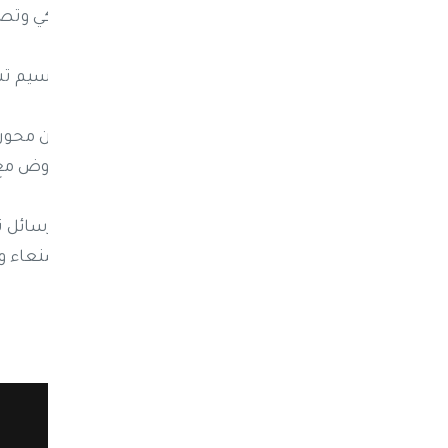
لها نظامها بالهجوم الإسرائيلي الأمريكي وتص
وتابع "لهذا تزامنت هذه الخطوة مع مراسيم ت
وأشار إلى أن "الإمساك بزمام ما تبقى من محور
الإيراني، واستمراره لخوض معركة التفاوض مع
ولفت إلى أن "طهران بحاجة إلى إرسال رسائل ت
المنطقة، وهو ما يبرز من ظهور حاكم صنعاء 
من طهران إلى صنعاء".