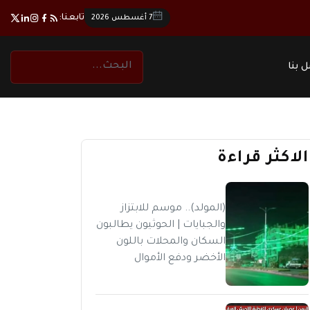
تابعنا:
7 أغسطس 2026
 بنا
الاكثر قراءة
(المولد).. موسم للابتزاز
والجبايات | الحوثيون يطالبون
السكان والمحلات باللون
الأخضر ودفع الأموال