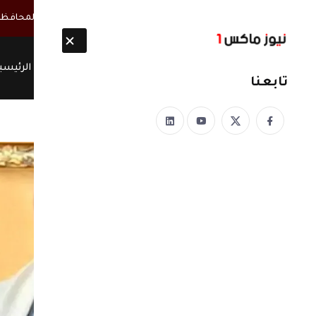
أخبار مباشرة
شاهد | قيادي مؤتمري في إب يخرج عن صمته : المحافظة 
الرئيسي
تابعنا