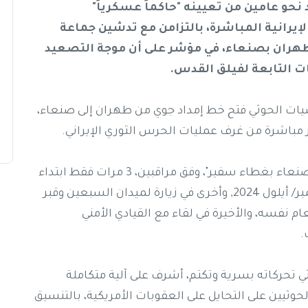
 نحو عامين من تعيينه "حاكماً عسكرياً"
يرانية المباشرة، بالتزامن مع تدشين جماعة
طهران بصنعاء، في مؤشر على أن موجة التصعيد
ات التابعة لفيلق القدس.
يشيات الحوثي فتح خط إمداد جوي من طهران إلى صنعاء،
ر مباشرة من غرف عمليات الحرس الثوري الإيراني.
وكان علي رضائي قد ظهر منذ "تنصيبه حاكما لصنعاء بغطاء سفير"، وفق مراقبين، 3 مرات فقط ابتداء
من مراسيم تنصيبه بغطاء سفير مطلع سبتمبر/ أيلول 2024, وأخرى في زيارة لميدان السبعين وقبر
م نفسه، والأخيرة في لقاء مع القيادي الأمني
.
 تحركاته بسرية وتكتم، أشرف على آلية متكاملة
يين على التحايل على العقوبات الأمريكية، بالتنسيق