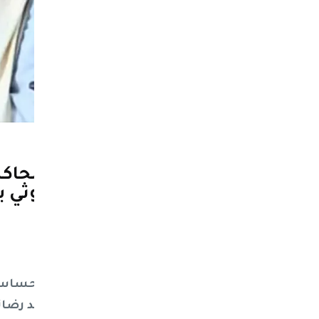
نيوز ماكس ون
منذ شهر
خط (طهران - صنعاء).. الحاكم
استراتيجية التصعيد الحوثي ب
الضغط)
متابعات خاصة
في توقيت سياسي وعسكري بالغ الحساسية، 
الضابط في الحرس الثوري علي محمد رضائي