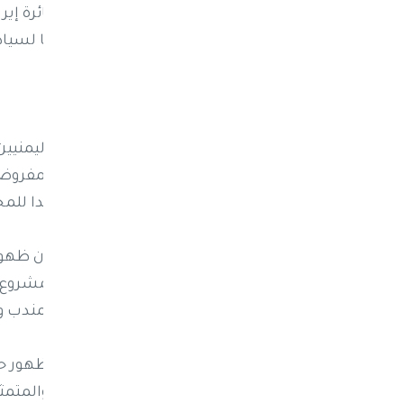
قالت الحكومة اليمنية إنها تمثل انتهاكًا لسيادة
ماذا يعني الظهور؟
يرى مراقبون أن ظهور رضائي الذي درج اليمن
تصعيدا إضافيا ومحاولة كسر العزلة المفروضة
تتعامل مع الجماعة، ما يمثل تحديا جديدا للمج
وقال المحلل السياسي عمار القدسي، إن ظهور
الجغرافيا اليمنية إلى منصة متقدمة للمشروع 
على الساحة اليمنية المطلة على باب المندب وال
وأوضح القدسي لـ"العين الإخبارية"، أن "ظهور
بزمام ما تبقى من محورها في المنطقة والمتمث