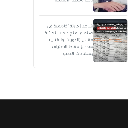
تحت يافطة الاستثمار
شاهد | كارثة أكاديمية في
صنعاء: منح درجات نهائية
مقابل (الدورات والقتال)
يهدد بإسقاط الاعتراف
بشهادات الطب