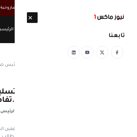
أخبار مباشرة
الحوثيون ينتشلون 26 جثة من عناصر "القوة الصاروخية" بعد انفجار نفق غربي صنعاء
الرئيسي
تابعنا
نيوز ماكس ون
منذ 8 سنوات
وردنا : نشطاء يطالبون بتسل
في المؤتمر يكشف ذلك ..تفا
اليمن : نشطاء يطالبون بتسليم جثمان الرئيس 
..تفاصيل ؟
نيوز ماكس ون: تزامناً مع وصول فريق المحققين ا
التواصل الإجتماعي مساء الخميس حملة #نطالب_ب