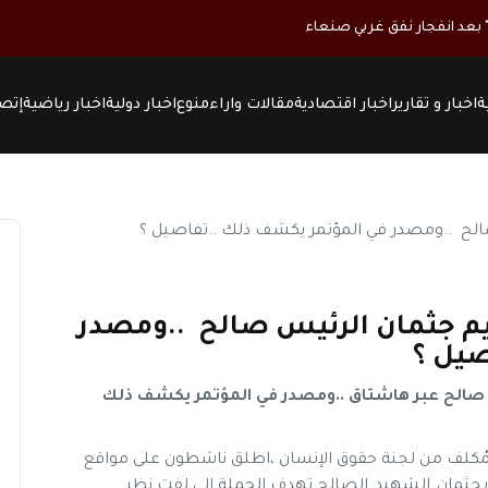
ة
اخبار و تقارير
اخبار اقتصادية
مقالات واراء
منوع
اخبار دولية
اخبار رياضية
إتصل
يم جثمان الرئيس صالح ..ومصدر
صيل ؟
صالح عبر هاشتاق ..ومصدر في المؤتمر يكشف ذلك
لمُكلف من لجنة حقوق الإنسان ،اطلق ناشطون على مواقع
جثمان_الشهيد_الصالح تهدف الحملة الى لفت نظر