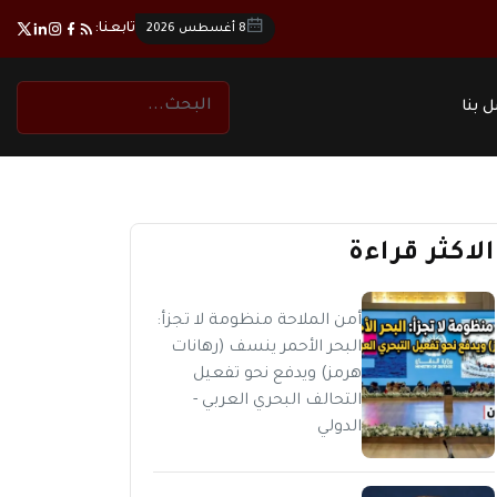
تابعنا:
8 أغسطس 2026
 بنا
الاكثر قراءة
أمن الملاحة منظومة لا تجزأ:
البحر الأحمر ينسف (رهانات
هرمز) ويدفع نحو تفعيل
التحالف البحري العربي -
الدولي