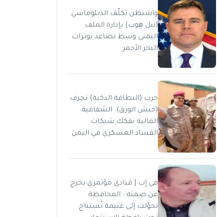
واشنطن تكلّف الدبلوماسي
(نيل هوب) بإدارة الملف
اليمني وسط تصاعد توترات
البحر الأحمر
حرب (البطاقة الذكية) تجرف
(جيش الورق): الشفافية
المالية تفكك شبكات
الفساد العسكري في اليمن
في إب | قيادي مؤتمري يخرج
عن صمته : المحافظة
تحوّلت إلى غنيمة تُستباح