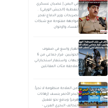
في اليمن | عصيان عسكري
لتغطية (الجيش الورقي) ..
تصريحات وزير الدفاع تفجر
مواجهة مفتوحة مع شبكات
الفساد والإخوان
انهيار واسع في صفوف
الحوثيين: فرار جماعي من 6
جبهات واستنفار استخباراتي
لملاحقة مئات المقاتلين
أمن الملاحة منظومة لا تجزأ:
البحر الأحمر ينسف (رهانات
هرمز) ويدفع نحو تفعيل
التحالف البحري العربي -