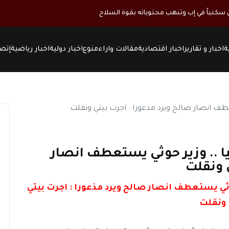
كنياً في إب وتنهب محتوياته بقوة السلاح
ة
اخبار و تقارير
اخبار اقتصادية
مقالات واراء
منوع
اخبار دولية
اخبار رياضية
إتصل
ا .. وزير حوثي يستعطف انصار
 ونقلت
وثي يستعطف انصار صالح ويرد مذعورا : اجرت بيتي
ونقلت