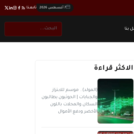
تابعنا:
7 أغسطس 2026
 بنا
الاكثر قراءة
(المولد).. موسم للابتزاز
والجبايات | الحوثيون يطالبون
السكان والمحلات باللون
الأخضر ودفع الأموال