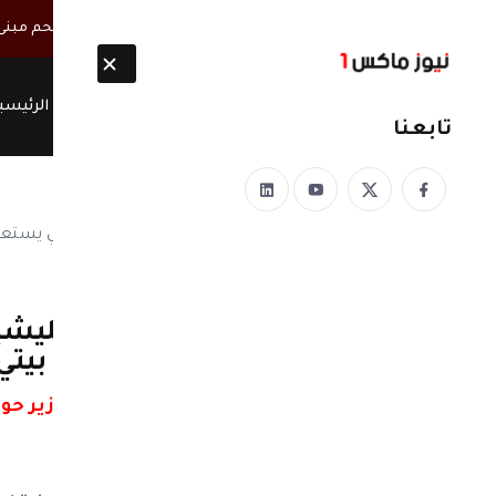
أخبار مباشرة
مصحوبة بأطقم مسلحة.. ميليشيا الحوثي تقتحم مبنى س
الرئيسي
تابعنا
نيوز ماكس ون
منذ 8 سنوات
حملة الكترونية لرصد المليشي
صالح ويرد مذعورا : اجرت بيتي
حملة الكترونية لرصد المليشيا .. وزير ح