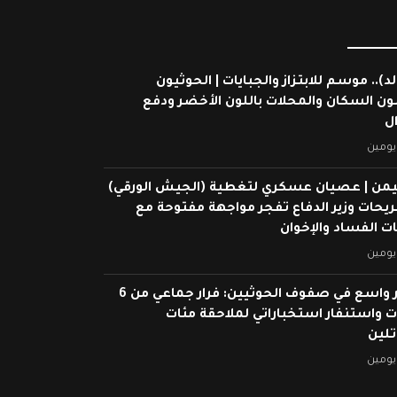
لد).. موسم للابتزاز والجبايات | الحوثيون
ون السكان والمحلات باللون الأخضر ودفع
ال
يومين
يمن | عصيان عسكري لتغطية (الجيش الورقي)
ريحات وزير الدفاع تفجر مواجهة مفتوحة مع
 الفساد والإخوان
يومين
انهيار واسع في صفوف الحوثيين: فرار جماعي من 6
 واستنفار استخباراتي لملاحقة مئات
تلين
يومين