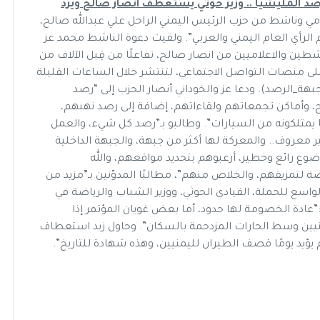
صد المليشيا .. وزير حوثي يستعطف انصار صالح ويرد
مي وناشط من حزب الرئيس اليمني الراحل علي عبدالله صالح،
الرأي العام اليمني والعربي”. ولقيت دعوة الناشط محمد عز
شطين والاعلاميين من انصار صالح، تفاعلًا من قِبل الآلاف من
لى منصات التواصل الاجتماعي، لتنتشر خلال الساعات القليلة
هة_الرصد). ودعا عز والخوداني أنصار الحزب إلى “رصد
ح، وأماكن تجمعاتهم ولقاءاتهم، إضافة إلى رصد نهبهم،
يمتلكونه من السيارات”. وطالبو بـ”رصد كل شيء، والعمل
عروف.. والمعركة لها أكثر من جبهة، والجبهة الداخلية
وضوع رائع وخطير، أرعبوهم بتحديد مواقعهم، والله
 لتمزيقهم، والخلاص منهم”، مطالبًا المدوّنين بـ”مزيد من
واسع للحملة، القيادي الحوثي، ووزير الشباب والرياضة في
ا:”عادة الخصومة لها حدود، أما بعض غويان المؤتمر إذا
منيين وسط الحارات المزدحمة بالسكان”. وحاول زيد استعطاف
 يؤيد يومًا قصف الطيران لليمنيين، وهذه شهادة للتاريخ”.