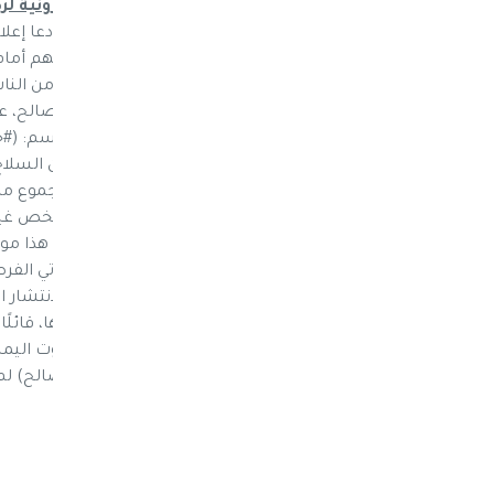
تحت وسم: (#جبهة_الرصد)... حملة الكترونية لر
مذعورا : اجرت بيتي ونقلت
نيوز ماكس ون : دعا إعلا
إلى رصد تحركات الحوثيين في اليمن، و”كشفهم أمام 
وشاركها الإعلامي، كامل الخوداني وعدد كبير من النا
أعضاء حزب المؤتمر الشعبي العام، وأنصار صالح، ع
الماضية مئات التغريدات على “تويتر” تحت وسم: (#جب
الحوثيين، وتحركاتهم، واستثماراتهم، ومخازن السلا
وجرائمهم، وانتهاكاتهم، ووظائفهم، حتى مجموع ما 
بشكل فردي”، محذرًا من “التواصل مع أي شخص غير م
أهمها”. وكتب مدوّن يُدعى عبد الوهاب:”والله هذا م
سنستطيع بهذه الطريقة تقييدهم إلى أن تأتي الفرصة
العمل، ورصد كل تحركات الحوثيين”. ودفع الانتشار ال
حكومة الحوثيين، حسن زيد، إلى التعليق عليها، قائلً
خاصموا فجروا، يقومون بتحديد إحداثيات لبيوت الي
أنصار المؤتمر بالقول:”عفاش (علي عبدالله صالح) لم