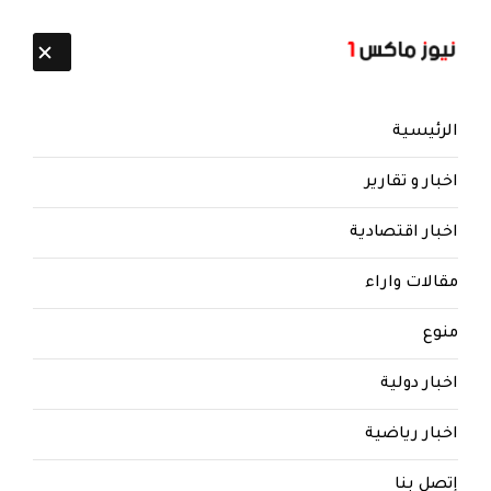
تابعنا:
8 أغسطس 2026
الرئيسية
اخبار و تقارير
اخبار اقتصادية
مقالات واراء
نيوز ماكس ون
منذ 8 سنوات
منوع
كلفتهم جماعة الحوثي بالتحشيد
اخبار دولية
وفتح بيوتهم | عقال الحارات يفشلو
في اقناع المواطنين بعد ان فشلوا
اخبار رياضية
في حل ازمة الغاز.. وثيقة
إتصل بنا