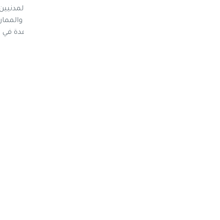
من القتلى والجرحى بما في ذلك في صفوف المدنيين"
اقصى درجات ضبط النفس والاحتكام للحوار والممار
مؤكدا استعداد الأمم المتحدة الدائم للمساعدة في ح