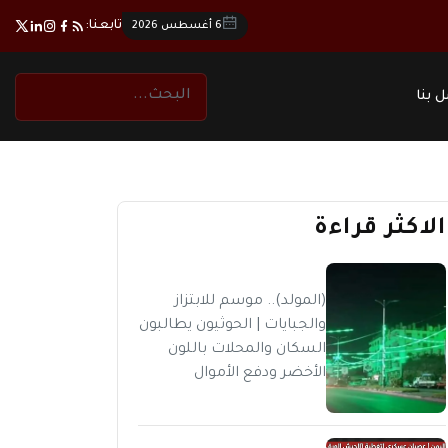
تابعنا:
6 أغسطس 2026
 بنا
الاكثر قراءة
(المولد).. موسم للابتزاز
والجبايات | الحوثيون يطالبون
السكان والمحلات باللون
الأخضر ودفع الأموال