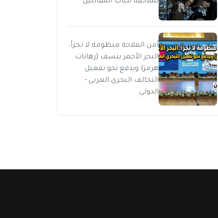
لملاحقة مئات المقاتلين
أمن الملاحة منظومة لا تجزأ:
البحر الأحمر ينسف (رهانات
هرمز) ويدفع نحو تفعيل
التحالف البحري العربي -
الدولي