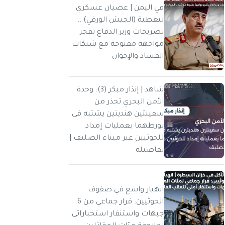
في اليمن | عصيان عسكري
لتغطية (الجيش الورقي) ..
تصريحات وزير الدفاع تفجر
مواجهة مفتوحة مع شبكات
الفساد والإخوان
شاهد | إنذار مبكر (3): وحدة
الأمن البحري تحذر من
سفينتين هنديتين يشتبه في
تورطهما بعمليات إمداد
للحوثيين عبر ميناء الصليف |
تفاصيله
انهيار واسع في صفوف
الحوثيين: فرار جماعي من 6
جبهات واستنفار استخباراتي