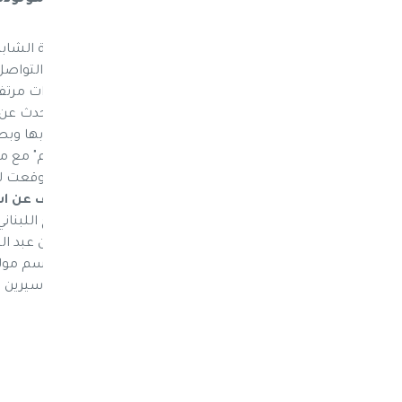
اخبار الفن والمشاهير : استطاعت المطربة الشابة 
مشهورين ونشرها عبر صفحاتها في مواقع التواصل ا
"نقابل ناس" للمطرب لؤي، وحصدت مشاهدات مرتفعة 
الأمر الذي أدى إلى استضافتها في برامج لتتحدث ع
فقط، فالمطربة شيرين عبد الوهاب أشادت بها وبص
في موقع Instagram فيديو من برنامج
v=BNhXWQyZLtA
سيرين عبد النور تكشف عن اسم
بالعام الميلادي الجديد 2018. و
ذكر، واستقرت على اسم "كريستيانو" ليكون اسم مول
الشهر السابع من الحمل. يذكر أن آخر أعمال سيرين عبد
وألحان عماد فرح توزيع روجى أبى عقل.