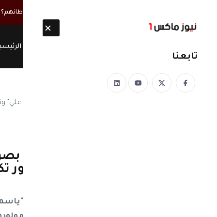
أخبار مباشرة
سياسةُ الأنفاق… هل خدمت أصحابها أم خرّبت أوطانهم؟
الرئيسي
تابعنا
نيوز ماكس ون
منذ 8 سنوات
شيرين عبد الوهاب تشيد بصو
النجومية وسيرين عبد النور 
على اسم هذا اللاعب
شيرين عبد الوهاب تشيد بصوت "ياسمين 
تكشف عن اسم مولودها 