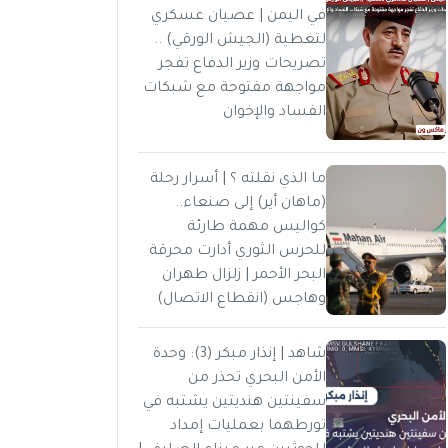
في اليمن | عصيان عسكري
لتغطية (الجيش الورقي) ..
تصريحات وزير الدفاع تفجر
مواجهة مفتوحة مع شبكات
الفساد والإخوان
ما الذي نقلته ؟ | أسرار رحلة
(ماهان أير) إلى صنعاء..
كواليس مهمة طارئة
للحرس الثوري أدارت محرقة
البحر الأحمر | زلزال طهران
وهاجس (انقطاع الاتصال)
شاهد | إنذار مبكر (3): وحدة
الأمن البحري تحذر من
سفينتين هنديتين يشتبه في
تورطهما بعمليات إمداد