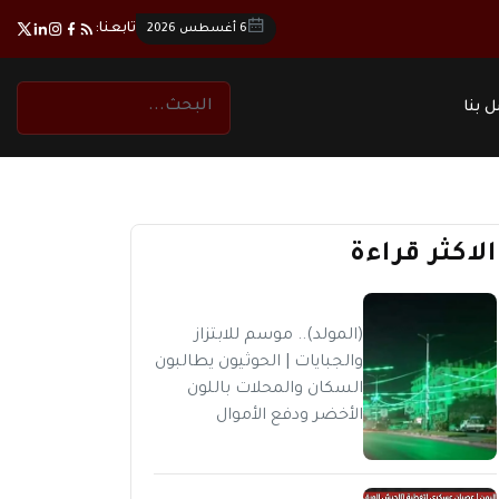
تابعنا:
6 أغسطس 2026
 بنا
الاكثر قراءة
(المولد).. موسم للابتزاز
والجبايات | الحوثيون يطالبون
السكان والمحلات باللون
الأخضر ودفع الأموال