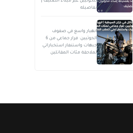
للحوثيين عبر ميناء الصليف |
تفاصيله
انهيار واسع في صفوف
الحوثيين: فرار جماعي من 6
جبهات واستنفار استخباراتي
لملاحقة مئات المقاتلين