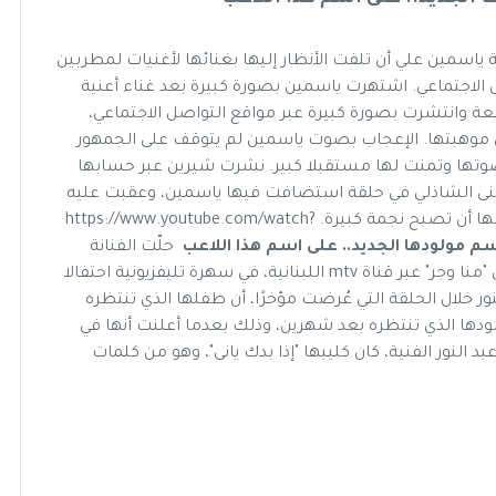
ياسمين علي أن تلفت الأنظار إليها بغنائها لأغنيات لمطربين
لاجتماعي. اشتهرت ياسمين بصورة كبيرة بعد غناء أعنية
وانتشرت بصورة كبيرة عبر مواقع التواصل الاجتماعي،
ن موهبتها. الإعجاب بصوت ياسمين لم يتوقف على الجمهور
وتها وتمنت لها مستقبلا كبير. نشرت شيرين عبر حسابها
 "معكم" مع منى الشاذلي في حلقة استضافت فيها ياسمين، وعقبت عليه
وكتبت لتعبر عن فخرها بالمطربة الشابة وتوقعت لها أن تصبح نجمة كبيرة. https://www.youtube.com/watch?
 مولودها الجديد.. على اسم هذا اللاعب
حلّت الفنانة
اللبنانية سيرين عبد النور ضيفة على البرنامج اللبناني "منا وجر" عبر قناة mtv اللبنانية، في سهرة تليفزيونية احتفالا
كشفت سيرين عبد النور خلال الحلقة التي عُرضت مؤخرًا، أن طفلها الذي تنتظره
ودها الذي تنتظره بعد شهرين، وذلك بعدما أعلنت أنها في
 النور الفنية، كان كليبها "إذا بدك يانى"، وهو من كلمات