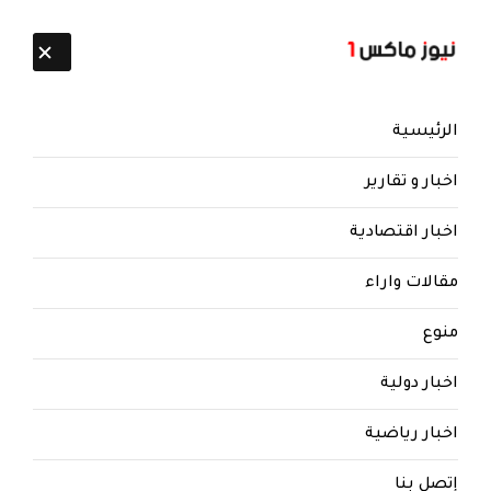
تابعنا:
6 أغسطس 2026
الرئيسية
اخبار و تقارير
اخبار اقتصادية
مقالات واراء
منوع
اخبار دولية
الأبرز
حرب (البطاقة الذكية) تجرف (جيش
اخبار رياضية
الورق): الشفافية المالية تفكك شبكات
إتصل بنا